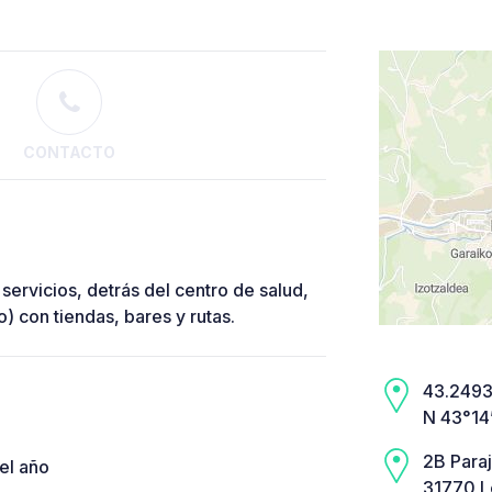
CONTACTO
 servicios, detrás del centro de salud,
) con tiendas, bares y rutas.
43.2493,
N 43°14
2B Paraj
el año
31770 L