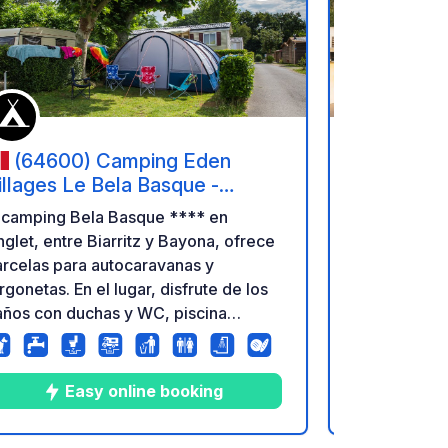
ritos
Añadir a tus favoritos
(64600) Camping Eden
(2000
illages Le Bela Basque -
Sebastian
nglet
l camping Bela Basque **** en
wecamp San 
glet, entre Biarritz y Bayona, ofrece
300 metros s
rcelas para autocaravanas y
parte del c
rgonetas. En el lugar, disfrute de los
parcelas par
años con duchas y WC, piscina
glamping. L
imatizada, bar/restaurante,
donde caben
vandería, parque infantil, etc.
autocaravana
Premium incl
Easy online booking