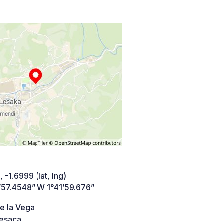
 -1.6999 (lat, lng)
’57.4548” W 1°41’59.676”
e la Vega
esaca,