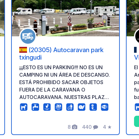
a tus favoritos
Añadir a tus favo
(20305) Autocaravan park
txingudi
V
A
E
¡¡¡ESTO ES UN PARKING!!! NO ES UN
An
CAMPING NI UN ÁREA DE DESCANSO.
pa
ESTÁ PROHIBIDO SACAR OBJETOS
fu
FUERA DE LA CARAVANA O
b
AUTOCARAVANA. NUESTRAS PLAZAS
cl
MIDEN 7 METROS POR 3,5 METROS.
la
Los vehículos de mas de 7,5 metros,
incluyendo bicicletas, motos o
8
440
4
★
remolques, deben llamar antes de
Fotos
Comentarios
Calificación
hacer la reserva para obtener una