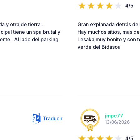
4/5
a y otra de tierra .
Gran explanada detrás del 
cipal tiene un spa brutal y
Hay muchos sitios, mas de 
ente . Al lado del parking
Lesaka muy bonito y con to
verde del Bidasoa
jmpc77
Traducir
13/06/2026
4/5