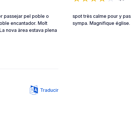
er passejar pel poble o
spot très calme pour y pas
oble encantador. Molt
sympa. Magnifique église.
 La nova àrea estava plena
Traducir