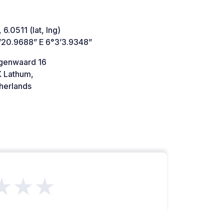
 6.0511 (lat, lng)
’20.9688” E 6°3’3.9348”
genwaard 16
 Lathum,
herlands
★★★