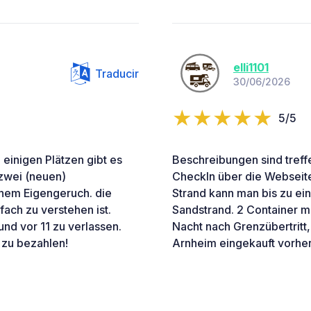
elli1101
Traducir
30/06/2026
5/5
 einigen Plätzen gibt es
Beschreibungen sind treffe
 zwei (neuen)
CheckIn über die Webseit
chem Eigengeruch. die
Strand kann man bis zu ein
fach zu verstehen ist.
Sandstrand. 2 Container mi
 und vor 11 zu verlassen.
Nacht nach Grenzübertritt,
 zu bezahlen!
Arnheim eingekauft vorher