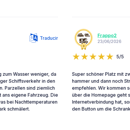
Frappo2
Traducir
23/06/2026
5/5
ng zum Wasser weniger, da
Super schöner Platz mit z
ger Schiffsverkehr in den
hammer und dann noch Stra
. Parzellen sind ziemlich
empfehlen. Wir kommen se
t ans eigene Fahrzeug. Die
über die Homepage geht su
was bei Nachttemperaturen
Internetverbindung hat, so
ark schmälert.
den Button um die Schrank