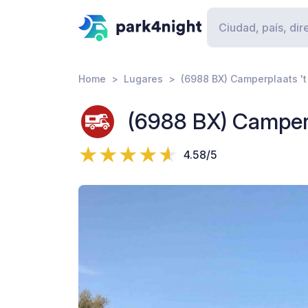
Home
Lugares
(6988 BX) Camperplaats 't
(6988 BX) Camperp
4.58/5