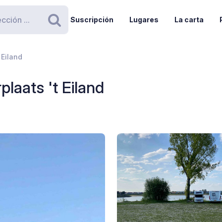
Suscripción
Lugares
La carta
Buscar
 Eiland
laats 't Eiland