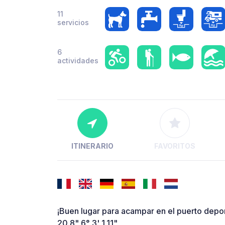
11
servicios
6
actividades
ITINERARIO
FAVORITOS
¡Buen lugar para acampar en el puerto depo
20.8" 6° 3' 1.11"