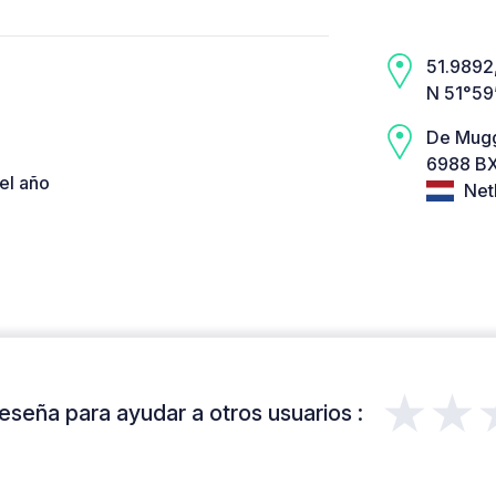
51.9892,
N 51°59
De Mug
6988 BX
el año
Net
★★
eseña para ayudar a otros usuarios :