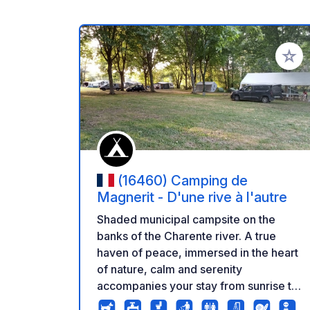
Añadir 
(16460) Camping de
Magnerit - D'une rive à l'autre
Shaded municipal campsite on the
banks of the Charente river. A true
haven of peace, immersed in the heart
of nature, calm and serenity
accompanies your stay from sunrise to
sunset. On site, rental of canoes,