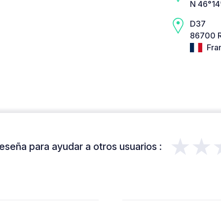
N 46°14
D37
86700 
Fra
★★
eseña para ayudar a otros usuarios :