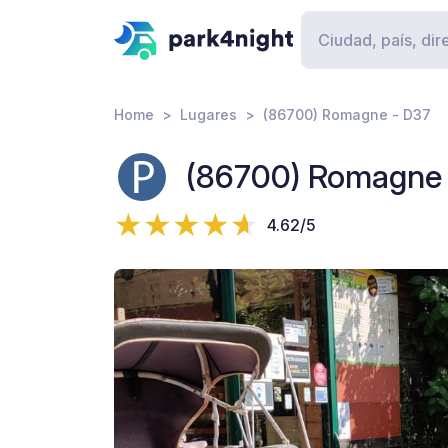
Home
Lugares
(86700) Romagne - D37
(86700) Romagne
4.62/5