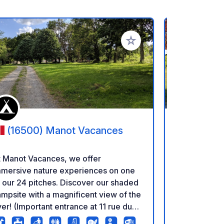
ritos
Añadir a tus favoritos
(16500) Manot Vacances
(86170
t Manot Vacances, we offer
A las puerta
mmersive nature experiences on one
cerca de Poi
ur 24 pitches. Discover our shaded
Charentes, N
mpsite with a magnificent view of the
Camping du F
ant entrance at 11 rue du
estrellas, le
llage de vacances)
ambiente fam