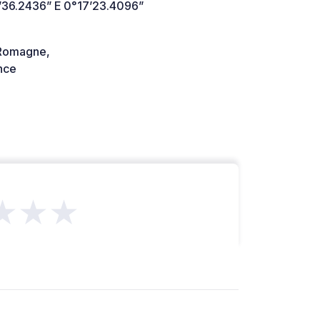
’36.2436” E 0°17’23.4096”
Romagne,
nce
★★★