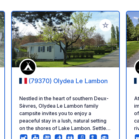
a tus favoritos
Añadir a tus favo
(79370) Olydea Le Lambon
Nestled in the heart of southern Deux-
A
Sèvres, Olydea Le Lambon family
i
campsite invites you to enjoy a
of o
peaceful stay in a lush, natural setting
ca
on the shores of Lake Lambon. Settle
river! (Import
into one of our 44 shaded pitches,
vi