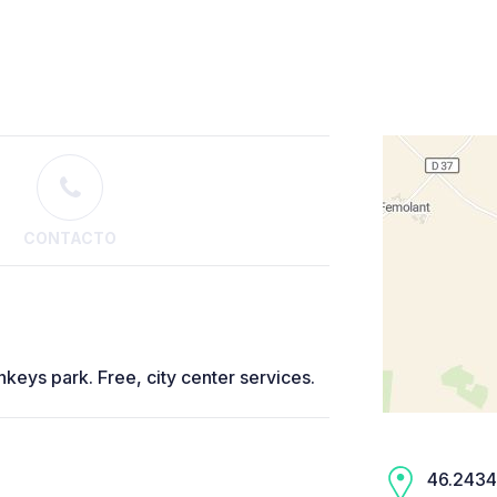
CONTACTO
onkeys park. Free, city center services.
46.2434,