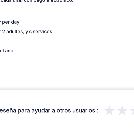
 cada una) con pago electrónico.
ty per day
r 2 adultes, y.c services
el año
★★
eseña para ayudar a otros usuarios :