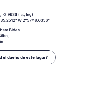
 -2.9636 (lat, lng)
’35.2512” W 2°57’49.0356”
beta Bidea
ilbo,
in
d el dueño de este lugar?