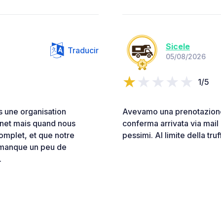
Sicele
Traducir
05/08/2026
1/5
is une organisation
Avevamo una prenotazione 
ernet mais quand nous
conferma arrivata via mail
complet, et que notre
pessimi. Al limite della truf
il manque un peu de
.