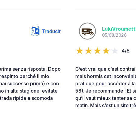
LuluVroumett
Traducir
05/08/2026
4/5
 prima senza risposta. Dopo
C’est vrai que c’est contr
respinto perché il mio
mais hormis cet inconvénien
mai successo prima) e con
pratique pour accéder à la 
o in alta stagione: evitate
58). Je recommande ! Et si 
 strada ripida e scomoda
qu’il vaut mieux tenter sa 
matin. Mais c’est un site 