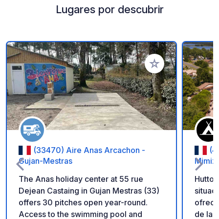
Lugares por descubrir
Añadir a tus favorito
(33470) Aire Anas Arcachon -
(4
Gujan-Mestras
Mimiz
The Anas holiday center at 55 rue
Huttop
Dejean Castaing in Gujan Mestras (33)
situad
offers 30 pitches open year-round.
ofrece
Access to the swimming pool and
de las