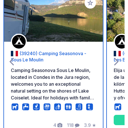
Añadir a tus favorito
(39240) Camping Seasonova -
(0
Sous Le Moulin
Les Ba
Camping Seasonova Sous Le Moulin,
Elija u
located in Condes in the Jura region,
de las
welcomes you to an exceptional
kilóme
natural setting on the shores of Lake
Huttop
Coiselet. Ideal for holidays with family
y ofre
or friends, this campsite offers
un des
comfortable pitches and
deport
accommodations, a heated indoor
en las
swimming pool, and easy access to
4
118
3.9
★
descub