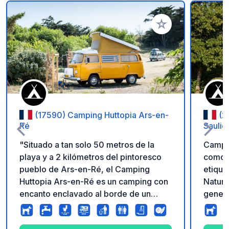
Añadir a tus favorito
(17590) Camping Huttopia Ars-en-
(2
Ré
Saulie
"Situado a tan solo 50 metros de la
Campi
playa y a 2 kilómetros del pintoresco
como c
pueblo de Ars-en-Ré, el Camping
etique
Huttopia Ars-en-Ré es un camping con
Nature
encanto enclavado al borde de un
genera
bosque. Rodeado de mar, pinos y sal
activi
marismas, este camping ofrece un
de su 