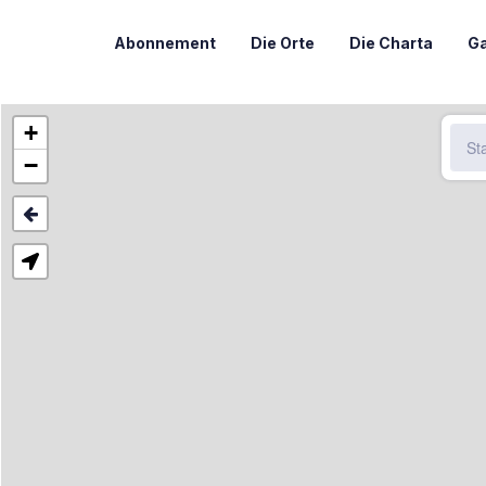
Abonnement
Die Orte
Die Charta
Ga
+
−