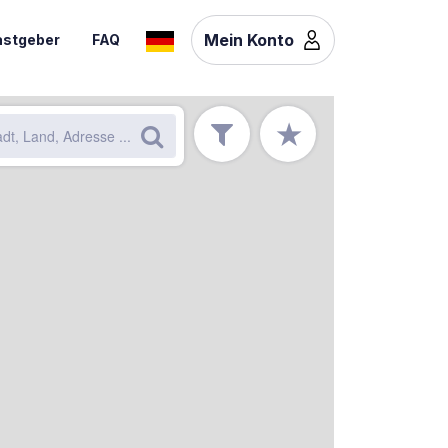
Mein Konto
stgeber
FAQ
★