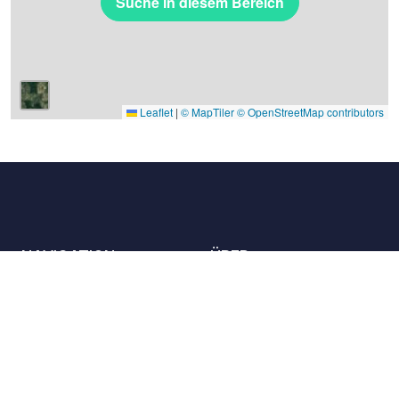
Suche in diesem Bereich
Leaflet
|
© MapTiler
© OpenStreetMap contributors
NAVIGATION
ÜBER
Die Orte
Kontaktieren Sie uns
Die Charta
Partner
Gastgeber
Karriere