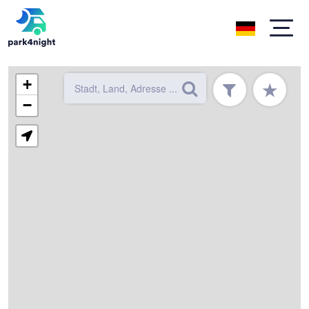
+
★
−