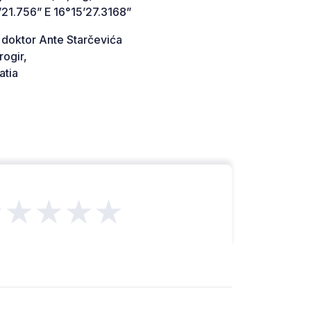
21.756” E 16°15’27.3168”
 doktor Ante Starčevića
ogir,
atia
★★★★★