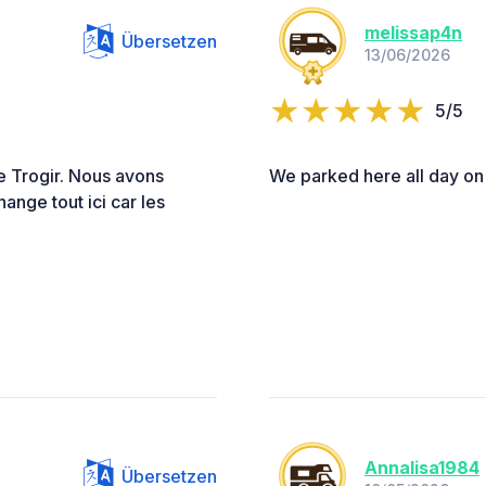
melissap4n
Übersetzen
13/06/2026
5/5
e Trogir. Nous avons
We parked here all day on 
ange tout ici car les
Annalisa1984
Übersetzen