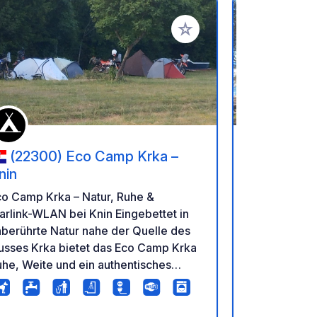
en hinzufügen
Zu Ihren Favoriten hinzufü
(22300) Eco Camp Krka –
(20269
nin
Camp Lupis Lo
co Camp Krka – Natur, Ruhe &
Campingplatz
arlink-WLAN bei Knin Eingebettet in
Lupis seit 19
berührte Natur nahe der Quelle des
altmodisch :)
usses Krka bietet das Eco Camp Krka
Djanis Hilfe
he, Weite und ein authentisches
auf jedem St
binson-Erlebnis fernab überfüllter
geräumige S
uristenorte. Genießen Sie den Blick
Wohnwagen u
f Dinara und erkunden Sie die