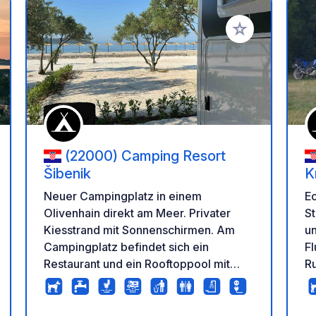
en Favoriten hinzufügen
Zu Ihren Favorit
(22000) Camping Resort
Šibenik
K
Neuer Campingplatz in einem
E
Olivenhain direkt am Meer. Privater
St
Kiesstrand mit Sonnenschirmen. Am
un
Campingplatz befindet sich ein
Fl
Restaurant und ein Rooftoppool mit
Ru
einer Bar. Obst und Gemüse kann frisch
Ro
an einem kleinen Stand gekauft
To
werden. Das kleine Dorf Jadrija ist in 10
au