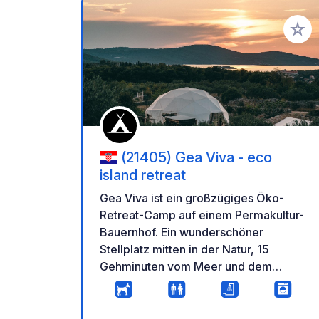
Zu Ihr
(21405) Gea Viva - eco
island retreat
Gea Viva ist ein großzügiges Öko-
Retreat-Camp auf einem Permakultur-
Bauernhof. Ein wunderschöner
Stellplatz mitten in der Natur, 15
Gehminuten vom Meer und dem
Hafendorf Milna entfernt, bietet Solar-
Außenduschen, Komposttoiletten, ein
Yoga-Zelt, das Sie außerhalb der