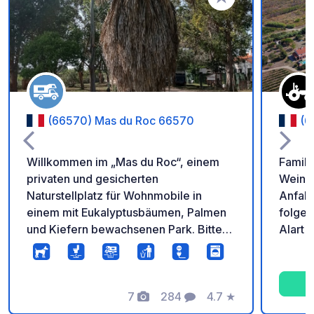
Zu Ihren Favoriten 
(66570) Mas du Roc 66570
(6
Willkommen im „Mas du Roc“, einem
Famili
privaten und gesicherten
Weinbe
Naturstellplatz für Wohnmobile in
Anfahr
einem mit Eukalyptusbäumen, Palmen
folgen
und Kiefern bewachsenen Park. Bitte
Alart 
kontaktieren Sie uns vor Ihrer Anreise,
3 Nächte. **Nur
um die Verfügbarkeit zu prüfen. Vielen
Reser
Dank! Direkter Zugang zu 800 km
Radwegen und 100 Hektar
7
284
4.7
★
Fotos
Kommentare
Bewertung
Wanderwegen. Einkaufsmöglichkeiten