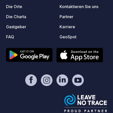
Wohnmo
Die Orte
Kontaktieren Sie uns
Landl
aus Fr
Die Charta
Partner
Geselligkeit. Buch
Gastgeber
Karriere
ganz einfach E
CHARM
FAQ
GeoSpot
Ranch 
Seligp
Gegen
Kempen
histor
„Conte
Mensc
Terras
dem Fa
Handumdrehe
den Wo
erreic
entspa