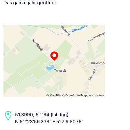
Das ganze jahr geöffnet
51.3990, 5.1194 (lat, lng)
N 51°23’56.238” E 5°7’9.8076”