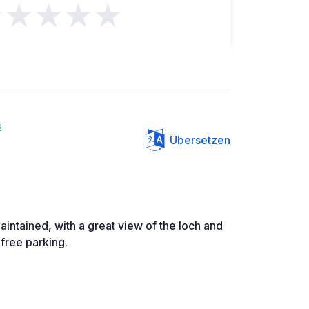
★★★★★
s
Übersetzen
maintained, with a great view of the loch and
 free parking.