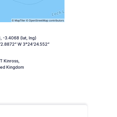
 -3.4068 (lat, lng)
’2.8872” W 3°24’24.552”
e
T Kinross,
ted Kingdom