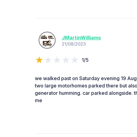
JMartinWilliams
21/08/2023
1/5
we walked past on Saturday evening 19 Augu
two large motorhomes parked there but also 
generator humming. car parked alongside. tha
me