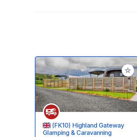
Zu Ihr
(FK10) Highland Gateway
Glamping & Caravanning