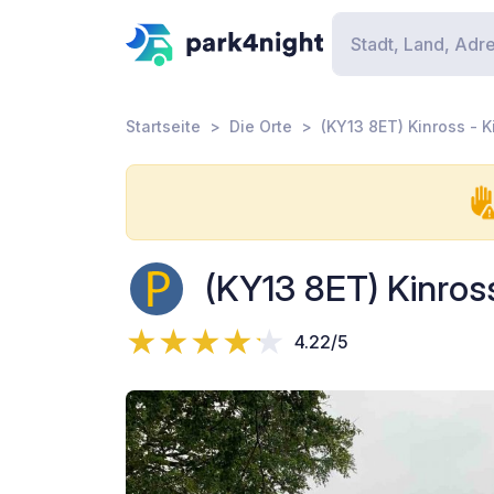
Startseite
Die Orte
(KY13 8ET) Kinross - K
(KY13 8ET) Kinross
4.22/5