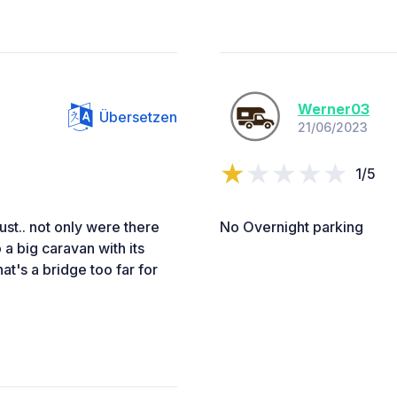
Werner03
Übersetzen
21/06/2023
1/5
st.. not only were there
No Overnight parking
a big caravan with its
t's a bridge too far for