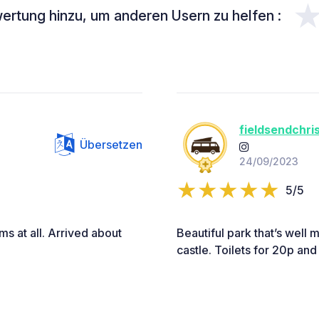
ertung hinzu, um anderen Usern zu helfen :
fieldsendchri
Übersetzen
24/09/2023
5/5
ms at all. Arrived about
Beautiful park that’s well 
castle. Toilets for 20p and