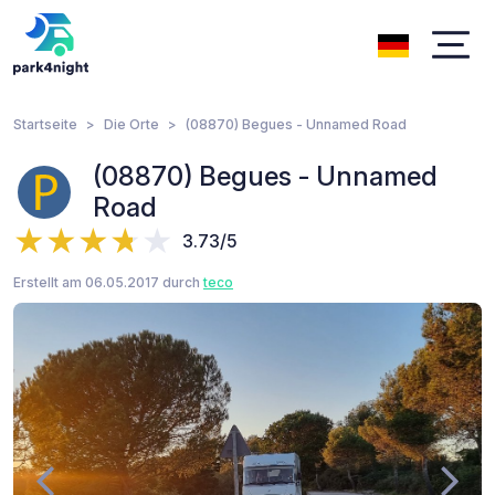
Startseite
Die Orte
(08870) Begues - Unnamed Road
(08870) Begues - Unnamed
Road
3.73/5
Erstellt am 06.05.2017 durch
teco