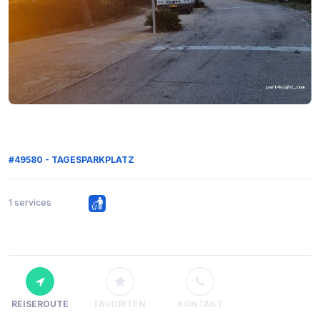
#49580 - TAGESPARKPLATZ
1 services
REISEROUTE
FAVORITEN
KONTAKT