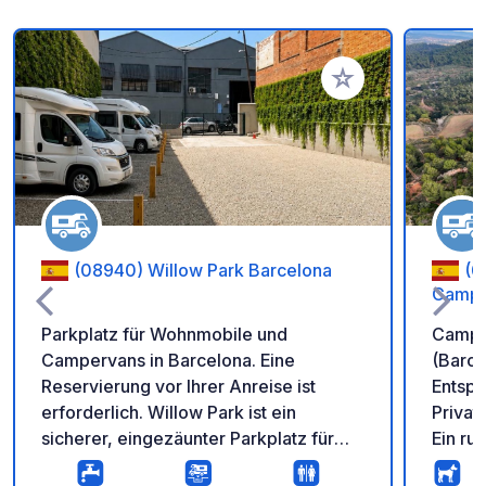
Zu Ihren Favoriten 
(08940) Willow Park Barcelona
(0
Campe
Parkplatz für Wohnmobile und
Campin
Campervans in Barcelona. Eine
(Barcelona) Genieß
Reservierung vor Ihrer Anreise ist
Entspa
erforderlich. Willow Park ist ein
Privat
sicherer, eingezäunter Parkplatz für
Ein ru
Reisende mit Wohnmobilen und
Ausgan