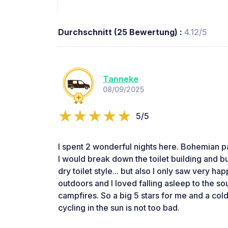
Durchschnitt (25 Bewertung) :
4.12/5
Tanneke
08/09/2025
5/5
I spent 2 wonderful nights here. Bohemian p
I would break down the toilet building and 
dry toilet style... but also I only saw very h
outdoors and I loved falling asleep to the soun
campfires. So a big 5 stars for me and a col
cycling in the sun is not too bad.