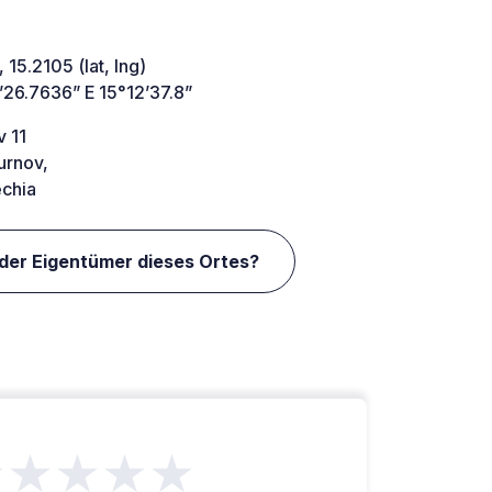
 15.2105 (lat, lng)
’26.7636” E 15°12’37.8”
v 11
urnov,
chia
 der Eigentümer dieses Ortes?
★★★★★