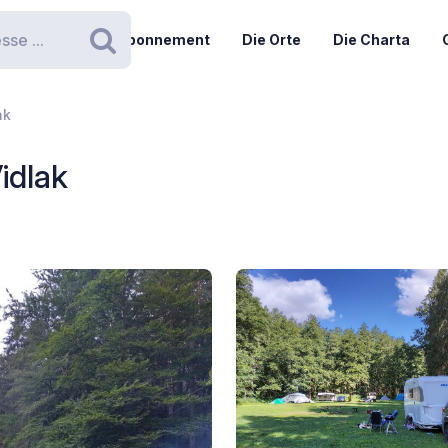
Abonnement
Die Orte
Die Charta
Suchen
ak
Vidlak