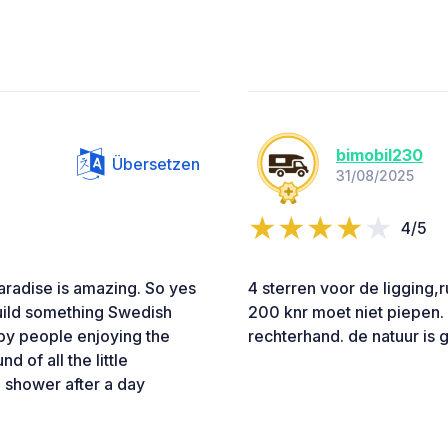
bimobil230
Übersetzen
31/08/2025
4/5
aradise is amazing. So yes
4 sterren voor de ligging,
build something Swedish
200 knr moet niet piepen. 
appy people enjoying the
rechterhand. de natuur is 
d of all the little
d shower after a day