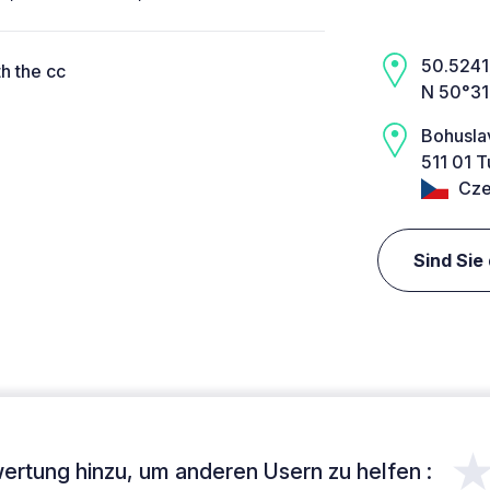
50.5241,
h the cc
N 50°31
Bohusla
511 01 T
Cze
Sind Sie
ertung hinzu, um anderen Usern zu helfen :