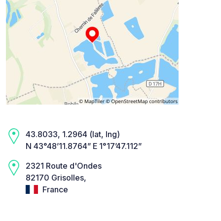
43.8033, 1.2964 (lat, lng)
N 43°48’11.8764” E 1°17’47.112”
2321 Route d'Ondes
82170 Grisolles,
France