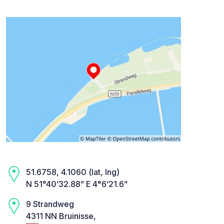
51.6758, 4.1060 (lat, lng)
N 51°40’32.88” E 4°6’21.6”
9 Strandweg
4311 NN Bruinisse,