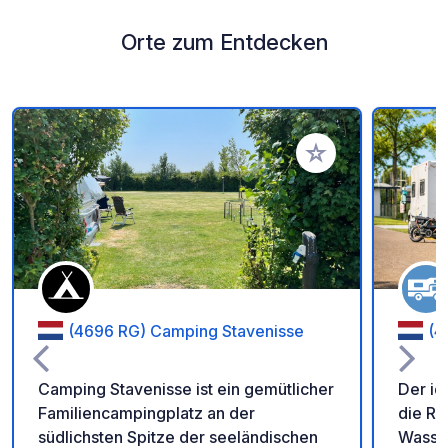
Orte zum Entdecken
Zu Ihren Favoriten 
(4696 RG) Camping Stavenisse
(4
Camping Stavenisse ist ein gemütlicher
Der id
Familiencampingplatz an der
die Ru
südlichsten Spitze der seeländischen
Wasse