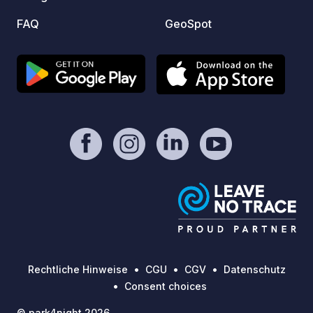
Glockenzelte im Kiefernwald.
FAQ
GeoSpot
Rechtliche Hinweise
CGU
CGV
Datenschutz
Consent choices
© park4night 2026