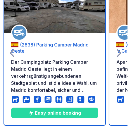
Zu Ihren Favoriten 
(2838) Parking Camper Madrid
(05005) -
Oeste
la Ca
Der Campingplatz Parking Camper
Aparka
Madrid Oeste liegt in einem
befinde
verkehrsgünstig angebundenen
Weltku
Stadtgebiet und ist die ideale Wahl, um
privile
Madrid komfortabel, sicher und
der No
entspannt zu entdecken. In
Palaci
unmittelbarer Nähe finden Sie alles,
aus ge
was Sie brauchen: Supermärkte, Bars,
faszin
Easy online booking
Restaurants, Tankstellen, Parks und
Mauer.
Grünanlagen. Hervorragende
Parkpl