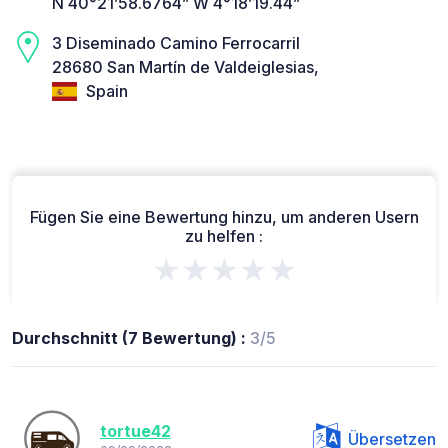
N 40°21’58.6764” W 4°18’19.44”
3 Diseminado Camino Ferrocarril
28680 San Martín de Valdeiglesias,
Spain
Fügen Sie eine Bewertung hinzu, um anderen Usern
zu helfen :
★★★★★
Durchschnitt (7 Bewertung) :
3/5
tortue42
Übersetzen