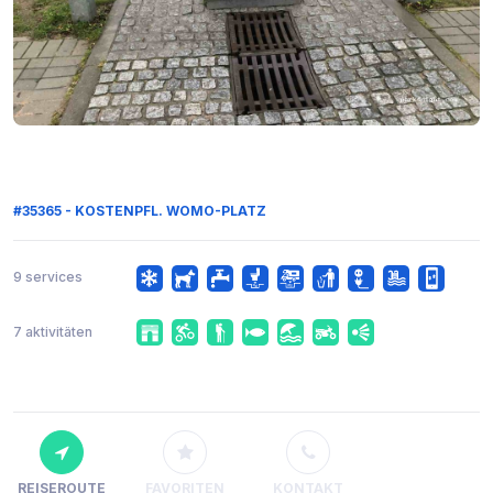
#35365 - KOSTENPFL. WOMO-PLATZ
9 services
7 aktivitäten
REISEROUTE
FAVORITEN
KONTAKT