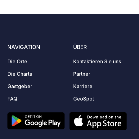
einem beheizten städtischen
Stroma
3
24
4.2
★
Fotos
Kommentare
Bewertung
Wasserbereich mit Rutsche, der Kinder
koste
und Erwachsene gleichermaßen
Servic
begeistern wird ...
rund um die
optima
vollst
NAVIGATION
ÜBER
Sanitä
und Du
Die Orte
Kontaktieren Sie uns
Sommers
zum C
Die Charta
Partner
€, leben
Gastgeber
Karriere
Verfüg
Ihren 
FAQ
GeoSpot
Sie au
„Konta