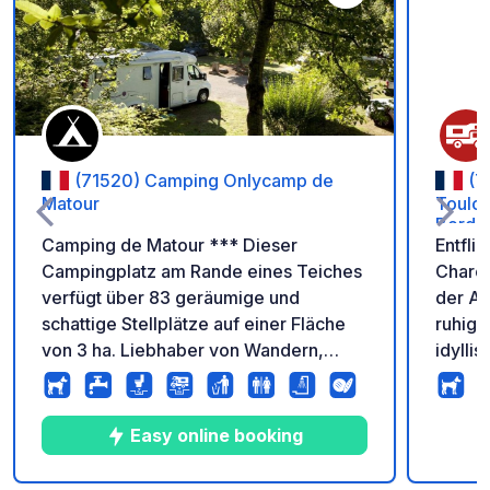
Zu Ihren Favoriten 
(71520) Camping Onlycamp de
(7
Matour
Toulon
Bords 
Camping de Matour *** Dieser
Entfli
Campingplatz am Rande eines Teiches
Charol
verfügt über 83 geräumige und
der Ar
schattige Stellplätze auf einer Fläche
ruhige
von 3 ha. Liebhaber von Wandern,
idylli
Angeln, Schwimmen ... Sie haben den
Entsp
idealen Ort gefunden! Das Paluet
einläd
Freizeitzentrum ist voll von
Erbe d
Easy online booking
Familienunterhaltung, einer ganzen
unberührte Nat
Reihe von Outdoor-Aktivitäten und
dank h