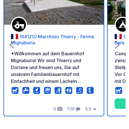
(64120) Marchisio Thierry - Ferme
(6
Mignaburia
Bela B
*Willkommen auf dem Bauernhof
Campin
Mignaburia! Wir sind Thierry und
zwisch
Doriane und freuen uns, Sie auf
Stellp
unserem Familienbauernhof mit
Vor Or
Einfachheit und einem Lächeln
mit Du
begrüßen zu dürfen. Wir lieben das
beheiz
Teilen, die Geselligkeit ... und köstliche
Waschm
hausgemachte Wurstwaren. Ob Sie mit
genieß
dem Van, Wohnmobil oder Fahrrad
9
139
4.9
★
Fotos
Kommentare
Bewertung
anreisen, Sie sind herzlich eingeladen,
eine ruhige Pause einzulegen, unser