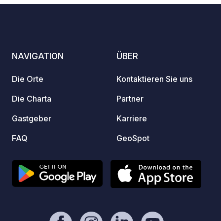
Hofrestaurant zu genießen und
köstliche regionale Produkte mit nach
Hause zu nehmen! Vor Ort finden Sie
alles, was Sie brauchen: ✅
Grauwasser- und
NAVIGATION
ÜBER
Schwarzwasserentsorgung ✅
Sanitäranlagen mit Toiletten und
Die Orte
Kontaktieren Sie uns
Duschen ✅ Strom ✅ Waschmaschine ✅
Herzlich willkommen garantiert Bis
Die Charta
Partner
bald! :)
Gastgeber
Karriere
FAQ
GeoSpot