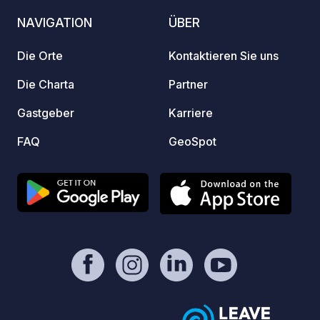
auf de
NAVIGATION
ÜBER
und Ca
oder Ü
Die Orte
Kontaktieren Sie uns
willko
Ausstattung
Die Charta
Partner
Swimm
Gastgeber
Karriere
verbot
(Tramp
FAQ
GeoSpot
und n
Strom
Toiletten 
stehe
Eigent
Platzv
Stellpl
organi
gelege
(Konzerte,