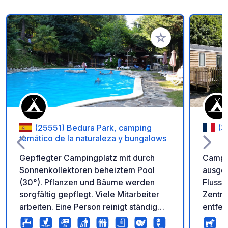
Zu Ihren Favoriten 
(25551) Bedura Park, camping
(3
temático de la naturaleza y bungalows
Gepflegter Campingplatz mit durch
Campin
Sonnenkollektoren beheiztem Pool
ausges
(30°). Pflanzen und Bäume werden
Flussu
sorgfältig gepflegt. Viele Mitarbeiter
Zentr
arbeiten. Eine Person reinigt ständig
entfer
Toiletten und Duschen (zu schade,
Fuß er