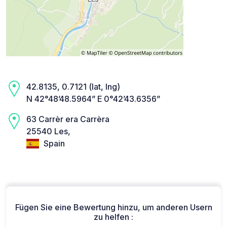
42.8135, 0.7121 (lat, lng)
N 42°48’48.5964” E 0°42’43.6356”
63 Carrèr era Carrèra
25540 Les,
Spain
Fügen Sie eine Bewertung hinzu, um anderen Usern
zu helfen :