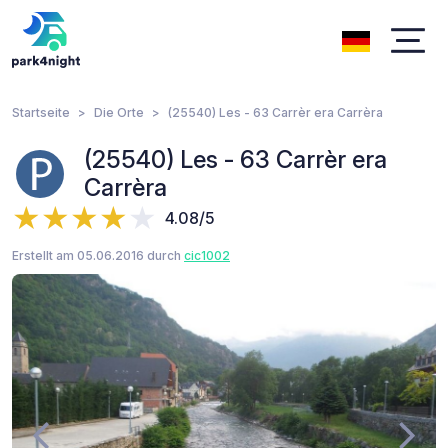
Startseite
Die Orte
(25540) Les - 63 Carrèr era Carrèra
(25540) Les - 63 Carrèr era
Carrèra
4.08/5
Erstellt am 05.06.2016 durch
cic1002