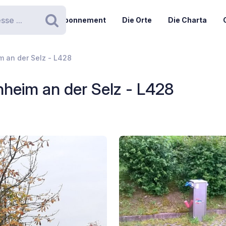
Abonnement
Die Orte
Die Charta
Suchen
 an der Selz - L428
heim an der Selz - L428