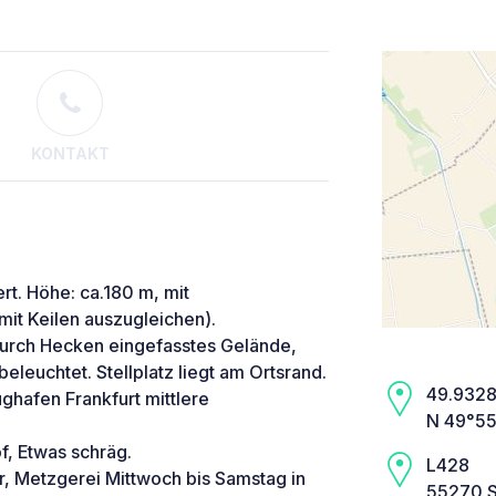
KONTAKT
ert. Höhe: ca.180 m, mit
mit Keilen auszugleichen).
durch Hecken eingefasstes Gelände,
eleuchtet. Stellplatz liegt am Ortsrand.
49.9328,
ghafen Frankfurt mittlere
N 49°55
f, Etwas schräg.
L428
r, Metzgerei Mittwoch bis Samstag in
55270 S