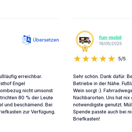
fun-mobil
Übersetzen
18/05/2025
5/5
ußläufig erreichbar.
Sehr schön. Dank dafür. B
sthof Engel
Betriebe in der Nähe. Fußl
Strombezug nicht umsonst
Wein sorgt :). Fahrradwege
ntrichten 80 % der Leute
Nachbarorten. Uns hat nix 
bel und beschämend. Bei
notwendigste genutzt. Mül
riefkasten zur Verfügung.
Spende passte auch bei nic
Briefkasten!