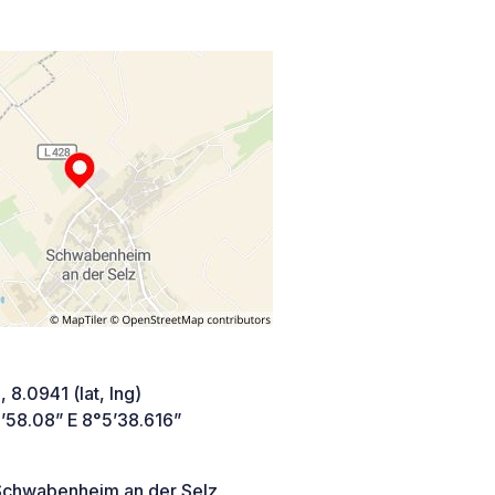
 8.0941 (lat, lng)
’58.08” E 8°5’38.616”
chwabenheim an der Selz,