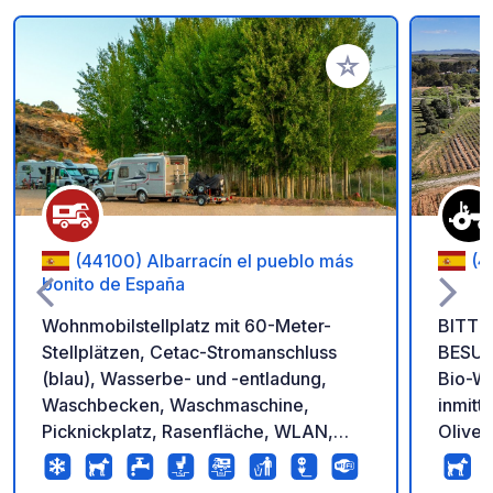
Zu Ihren Favoriten 
(44100) Albarracín el pueblo más
(4
bonito de España
Wohnmobilstellplatz mit 60-Meter-
BITTE
Stellplätzen, Cetac-Stromanschluss
BESUCH! Parkplatz neb
(blau), Wasserbe- und -entladung,
Bio-We
Waschbecken, Waschmaschine,
inmitt
Picknickplatz, Rasenfläche, WLAN,
Oliven
bewacht, umzäunt,
Naturp
Buchungsmöglichkeit mit der Pverde-
Parkpl