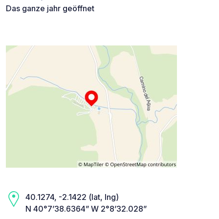
Das ganze jahr geöffnet
40.1274, -2.1422 (lat, lng)
N 40°7’38.6364” W 2°8’32.028”