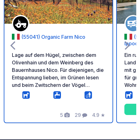
(55041) Organic Farm Nico
(5
Ippoc
Lage auf dem Hügel, zwischen dem
Ein ru
Olivenhain und dem Weinberg des
Land, 
Bauernhauses Nico. Für diejenigen, die
mit gr
Entspannung lieben, im Grünen lesen
für gr
und beim Zwitschern der Vögel
Wohnw
aufwachen. VORHER ANRUFEN
Wasse
OBLIGATORISCH, NUR FÜR EINE
Stroma
NACHT UND NUR, WENN SIE IN IHREM
Sanitä
VAN EINE TOILETTE HABEN. KEINE
5
29
4.9
★
Warmw
Fotos
Kommentare
Bewertung
ZELTE... Der Zugang erfolgt über eine
Schwi
unbefestigte Straße und eignet sich
waschm
daher nur für kleine Wohnmobile oder
und ei