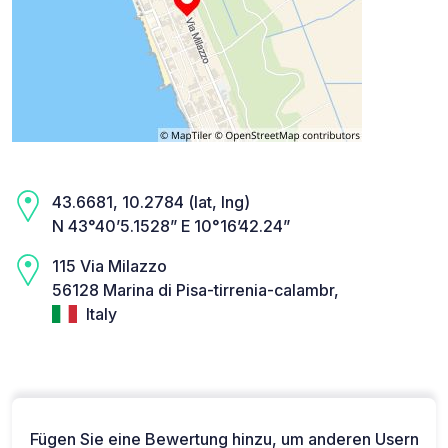
43.6681, 10.2784 (lat, lng)
N 43°40’5.1528” E 10°16’42.24”
115 Via Milazzo
56128 Marina di Pisa-tirrenia-calambr,
Italy
Fügen Sie eine Bewertung hinzu, um anderen Usern