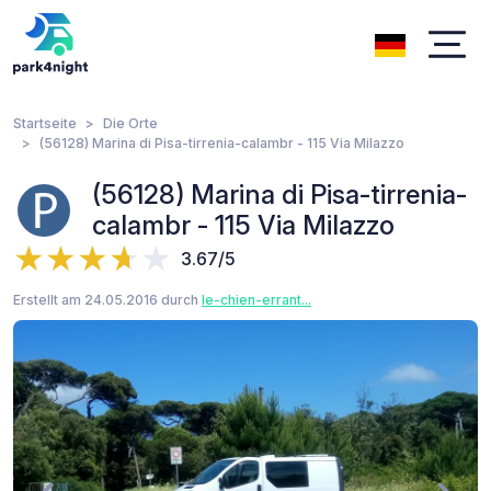
Startseite
Die Orte
(56128) Marina di Pisa-tirrenia-calambr - 115 Via Milazzo
(56128) Marina di Pisa-tirrenia-
calambr - 115 Via Milazzo
3.67/5
Erstellt am 24.05.2016 durch
le-chien-errant...