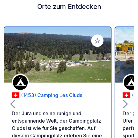
Orte zum Entdecken
Zu Ihren Favoriten 
(1453) Camping Les Cluds
(1
Der Jura und seine ruhige und
Der ge
entspannende Welt, der Campingplatz
Ufer d
Cluds ist wie für Sie geschaffen. Auf
perfek
diesem Campingplatz erleben Sie eine
sportl