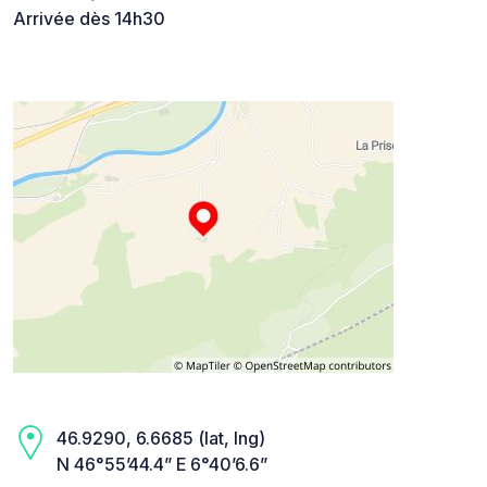
Arrivée dès 14h30
46.9290, 6.6685 (lat, lng)
N 46°55’44.4” E 6°40’6.6”