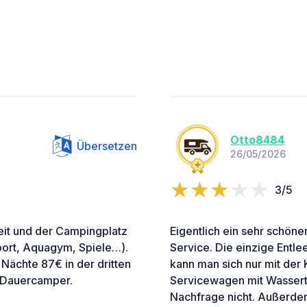
Otto8484
Übersetzen
26/05/2026
3/5
reit und der Campingplatz
Eigentlich ein sehr schöne
Sport, Aquagym, Spiele…).
Service. Die einzige Entle
 Nächte 87€ in der dritten
kann man sich nur mit der
e Dauercamper.
Servicewagen mit Wasser
Nachfrage nicht. Außerdem