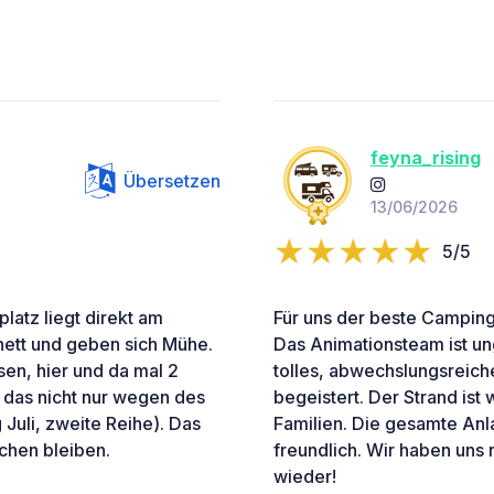
feyna_rising
Übersetzen
13/06/2026
5/5
latz liegt direkt am
Für uns der beste Campingp
 nett und geben sich Mühe.
Das Animationsteam ist ung
sen, hier und da mal 2
tolles, abwechslungsreic
d das nicht nur wegen des
begeistert. Der Strand ist
Juli, zweite Reihe). Das
Familien. Die gesamte Anl
ochen bleiben.
freundlich. Wir haben un
wieder!