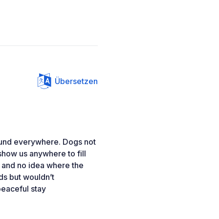
Übersetzen
round everywhere. Dogs not
how us anywhere to fill
ad and no idea where the
ids but wouldn’t
peaceful stay