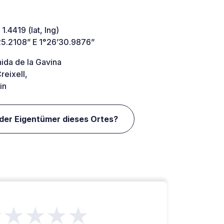
1.4419 (lat, lng)
25.2108” E 1°26’30.9876”
ida de la Gavina
eixell,
in
 der Eigentümer dieses Ortes?
★★★★★