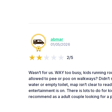
abmar
01/05/2026
2/5
Wasn’t for us. WAY too busy, kids running 
allowed to pee or poo on walkways? Didn’t s
water or empty toilet, map isn’t clear to re
entertainment is on. There is lots to do for k
recommend as a adult couple looking for a 