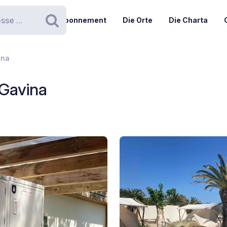
Abonnement
Die Orte
Die Charta
Suchen
ina
Gavina