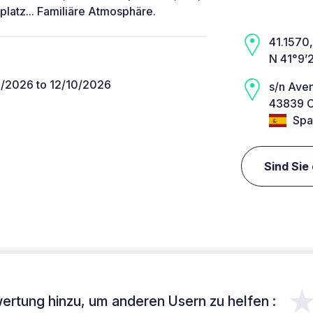
platz... Familiäre Atmosphäre.
41.1570, 
N 41°9’
/2026 to 12/10/2026
s/n Aven
43839 Cr
Spa
Sind Sie
ertung hinzu, um anderen Usern zu helfen :