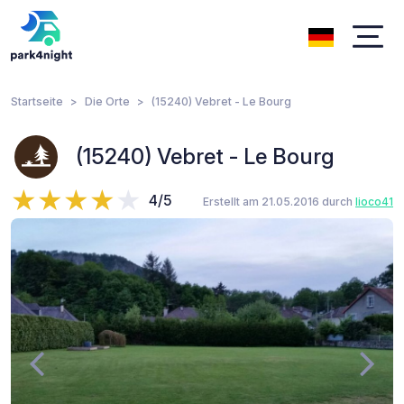
Startseite
Die Orte
(15240) Vebret - Le Bourg
(15240) Vebret - Le Bourg
4/5
Erstellt am 21.05.2016 durch
lioco41