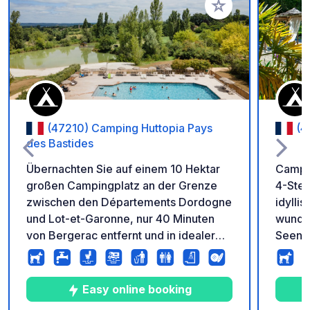
Zu Ihren Favoriten 
(47210) Camping Huttopia Pays
(4
des Bastides
Übernachten Sie auf einem 10 Hektar
Campin
großen Campingplatz an der Grenze
4-Ster
zwischen den Départements Dordogne
idylli
und Lot-et-Garonne, nur 40 Minuten
wunder
von Bergerac entfernt und in idealer
Seen, 
Lage, um alles zu erkunden, was die
Hektar Natur. O
Region zu bieten hat, und die Ruhe des
angeln
Geländes zu genießen.
entsp
Easy online booking
sind e