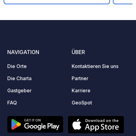
können
und de
10
7
4.4
★
Fotos
Kommentare
Bewertung
austoben. Auch unsere
Freund
spezie
heruml
im See genie
NAVIGATION
ÜBER
Stern
eine k
Die Orte
Kontaktieren Sie uns
wählen
fühlen
Die Charta
Partner
Vom 1.
Gastgeber
Karriere
wir Si
unverg
FAQ
GeoSpot
Grüne