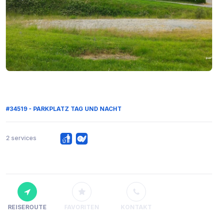
#34519 - PARKPLATZ TAG UND NACHT
2 services
REISEROUTE
FAVORITEN
KONTAKT