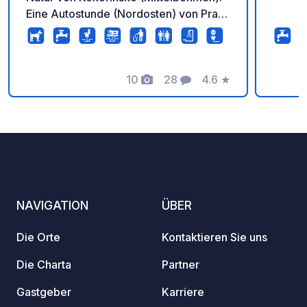
Eine Autostunde (Nordosten) von Prag
mit verschiedenen Möglichkeiten
(Wandern, Radfahren, Schwimmen,
Burg). Sehr freundliches Personal,
gutes Essen und Bier. Hundestrand. 30
10
28
4.6
★
Fotos
Kommentare
Bewertung
große Plätze mit Strom.
NAVIGATION
ÜBER
Die Orte
Kontaktieren Sie uns
Die Charta
Partner
Gastgeber
Karriere