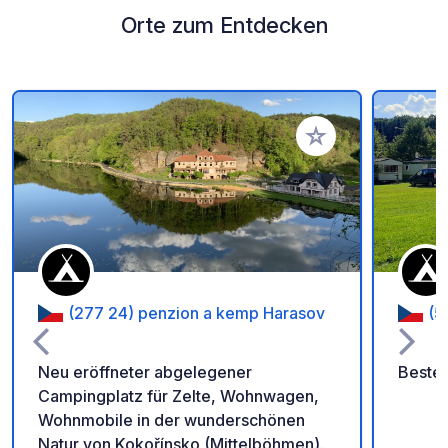
Orte zum Entdecken
Zu Ihren Favoriten 
(277 24) penzion a kemp Harasov
(5
Neu eröffneter abgelegener
Bester
Campingplatz für Zelte, Wohnwagen,
Wohnmobile in der wunderschönen
Natur von Kokořínsko (Mittelböhmen).