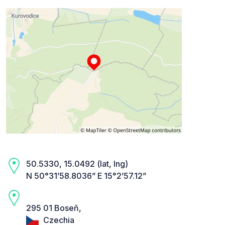
50.5330, 15.0492 (lat, lng)
N 50°31’58.8036” E 15°2’57.12”
295 01 Boseň,
Czechia