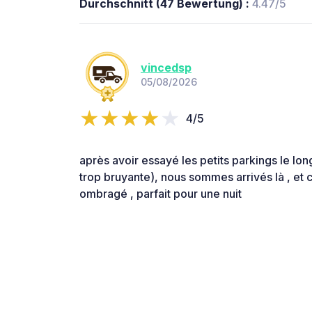
Durchschnitt (47 Bewertung) :
4.47/5
vincedsp
05/08/2026
4/5
après avoir essayé les petits parkings le long
trop bruyante), nous sommes arrivés là , et c'e
ombragé , parfait pour une nuit