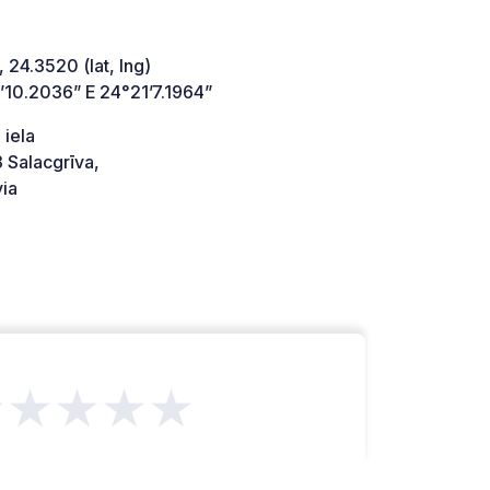
 24.3520 (lat, lng)
’10.2036” E 24°21’7.1964”
 iela
 Salacgrīva,
ia
★★★★★