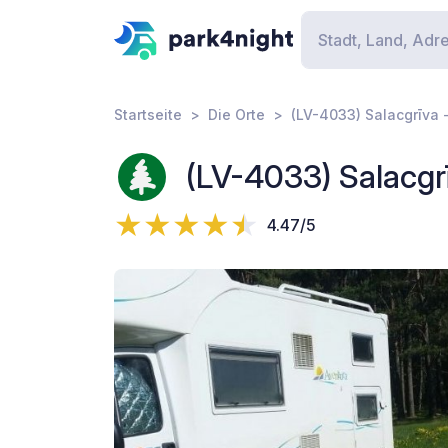
Startseite
Die Orte
(LV-4033) Salacgrīva -
(LV-4033) Salacgrī
4.47/5