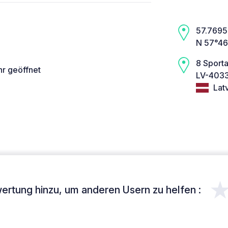
57.7695,
N 57°46
8 Sporta
hr geöffnet
LV-4033
Latv
ertung hinzu, um anderen Usern zu helfen :