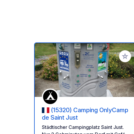
Zu Ihr
(15320) Camping OnlyCamp
de Saint Just
Städtischer Campingplatz Saint Just.