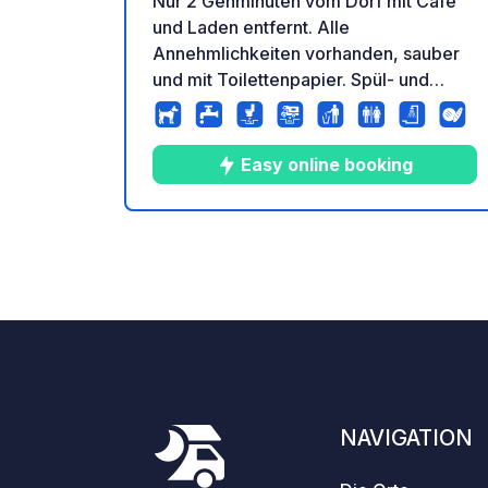
Nur 2 Gehminuten vom Dorf mit Café
und Laden entfernt. Alle
Annehmlichkeiten vorhanden, sauber
und mit Toilettenpapier. Spül- und
Waschmöglichkeiten für Geschirr und
Wäsche. Stellplätze unterschiedlicher
Größe und mit verschiedenen
Easy online booking
Schattenverhältnissen, teils abfallend,
teils eben.
3
47
4.3
★
Fotos
Kommentare
Bewer
NAVIGATION