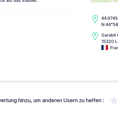
ick auf das Viadukt.
44.9745,
N 44°58
Garabit
15320 L
Fra
ertung hinzu, um anderen Usern zu helfen :