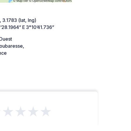
 3.1783 (lat, lng)
’28.1964” E 3°10’41.736”
 Ouest
oubaresse,
nce
★★★★★