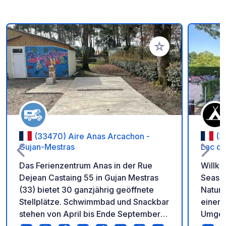
Zu Ihren Favoriten 
(33470) Aire Anas Arcachon -
(3
Gujan-Mestras
Lac d
Das Ferienzentrum Anas in der Rue
Willk
Dejean Castaing 55 in Gujan Mestras
Season
(33) bietet 30 ganzjährig geöffnete
Natur-
Stellplätze. Schwimmbad und Snackbar
einer 
stehen von April bis Ende September
Umgebu