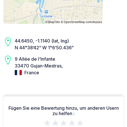
44.6450, -1.1140 (lat, lng)
N 44°38’42” W 1°6’50.436”
9 Allée de l'Infante
33470 Gujan-Mestras,
France
Fügen Sie eine Bewertung hinzu, um anderen Usern
zu helfen :
★★★★★