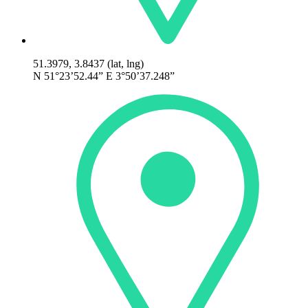
51.3979, 3.8437 (lat, lng)
N 51°23’52.44” E 3°50’37.248”