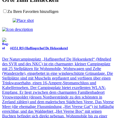
Zu Ihren Favoriten hinzufügen
(4351 RS) Haflingerhof De Heksenketel
Der Naturcampingplatz „Haflingerhof De Heksenketel“ (Mitglied
des SVR und des NKC) ist ein charmanter, kleiner Campingplatz
mit 25 Stellplätzen für Wohnmobile, Wohnwagen und Zelte
(Wanderzelte), eingebettet in eine windgeschützte Grünanlage. Die
Stellplätze sind mit Muscheln gepflastert und verfügen über einen
Trinkwasserhahn, einen 16-Ampere-Stromanschluss und
Kabelfernsehen. Der Campingplatz bietet exzellenten WLAN-
Empfang. Er liegt zwischen dem charmanten Familienbadeort
Vrouwenpolder (dessen Nordseestrände zu den schönsten in
Zeeland zählen) und dem malerischen Städtchen Veere. Das Veerse
Meer (die ehemalige Flussmündung „Het Veerse Gat“) ist fußläufig
erreichbar, und das Waldgebiet „Het Veerse Bos“ mit seinen
Buchten befindet sich direkt nebenan. Wohnmobile bis zu einer