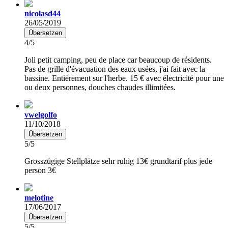
nicolasd44
26/05/2019
Übersetzen
4/5
Joli petit camping, peu de place car beaucoup de résidents.
Pas de grille d'évacuation des eaux usées, j'ai fait avec la
bassine. Entièrement sur l'herbe. 15 € avec électricité pour une
ou deux personnes, douches chaudes illimitées.
vwelgolfo
11/10/2018
Übersetzen
5/5
Grosszügige Stellplätze sehr ruhig 13€ grundtarif plus jede
person 3€
melotine
17/06/2017
Übersetzen
5/5