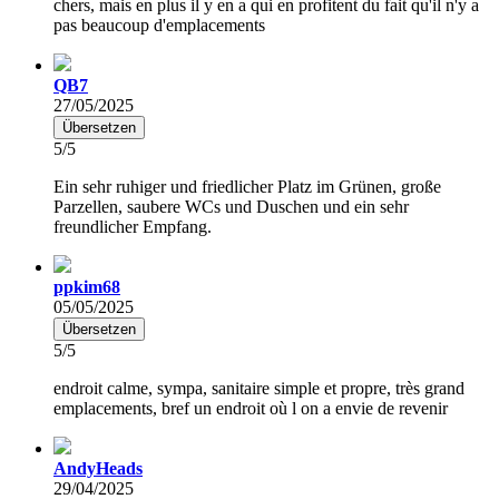
chers, mais en plus il y en a qui en profitent du fait qu'il n'y a
pas beaucoup d'emplacements
QB7
27/05/2025
Übersetzen
5/5
Ein sehr ruhiger und friedlicher Platz im Grünen, große
Parzellen, saubere WCs und Duschen und ein sehr
freundlicher Empfang.
ppkim68
05/05/2025
Übersetzen
5/5
endroit calme, sympa, sanitaire simple et propre, très grand
emplacements, bref un endroit où l on a envie de revenir
AndyHeads
29/04/2025