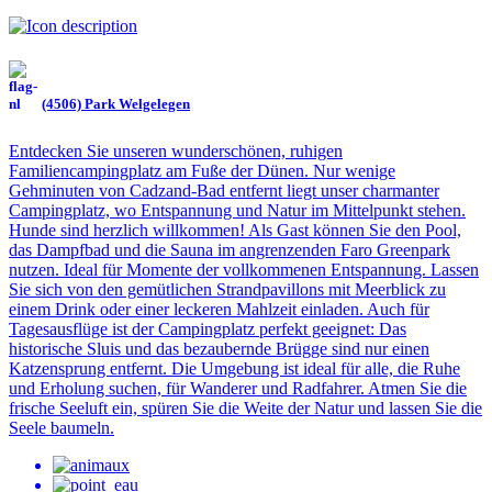
(4506) Park Welgelegen
Entdecken Sie unseren wunderschönen, ruhigen
Familiencampingplatz am Fuße der Dünen. Nur wenige
Gehminuten von Cadzand-Bad entfernt liegt unser charmanter
Campingplatz, wo Entspannung und Natur im Mittelpunkt stehen.
Hunde sind herzlich willkommen! Als Gast können Sie den Pool,
das Dampfbad und die Sauna im angrenzenden Faro Greenpark
nutzen. Ideal für Momente der vollkommenen Entspannung. Lassen
Sie sich von den gemütlichen Strandpavillons mit Meerblick zu
einem Drink oder einer leckeren Mahlzeit einladen. Auch für
Tagesausflüge ist der Campingplatz perfekt geeignet: Das
historische Sluis und das bezaubernde Brügge sind nur einen
Katzensprung entfernt. Die Umgebung ist ideal für alle, die Ruhe
und Erholung suchen, für Wanderer und Radfahrer. Atmen Sie die
frische Seeluft ein, spüren Sie die Weite der Natur und lassen Sie die
Seele baumeln.