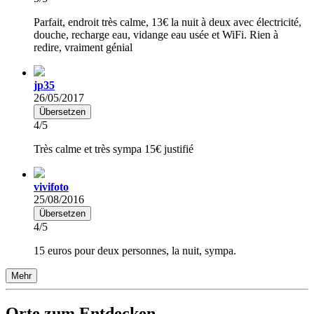
Parfait, endroit très calme, 13€ la nuit à deux avec électricité,
douche, recharge eau, vidange eau usée et WiFi. Rien à
redire, vraiment génial
jp35
26/05/2017
Übersetzen
4/5
Très calme et très sympa 15€ justifié
vivifoto
25/08/2016
Übersetzen
4/5
15 euros pour deux personnes, la nuit, sympa.
Mehr
Orte zum Entdecken