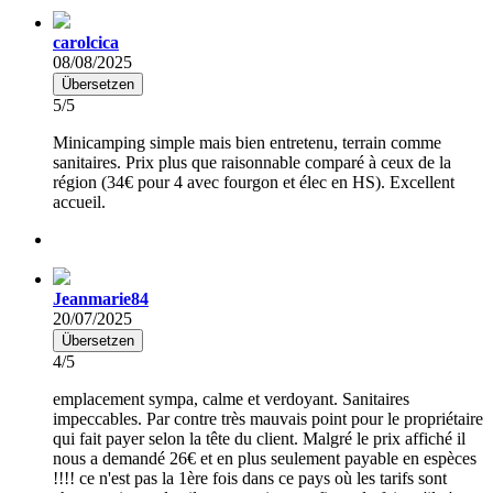
carolcica
08/08/2025
Übersetzen
5/5
Minicamping simple mais bien entretenu, terrain comme
sanitaires. Prix plus que raisonnable comparé à ceux de la
région (34€ pour 4 avec fourgon et élec en HS). Excellent
accueil.
Jeanmarie84
20/07/2025
Übersetzen
4/5
emplacement sympa, calme et verdoyant. Sanitaires
impeccables. Par contre très mauvais point pour le propriétaire
qui fait payer selon la tête du client. Malgré le prix affiché il
nous a demandé 26€ et en plus seulement payable en espèces
!!!! ce n'est pas la 1ère fois dans ce pays où les tarifs sont