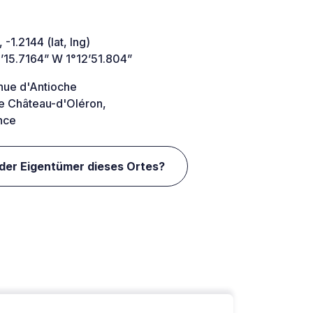
 -1.2144 (lat, lng)
’15.7164” W 1°12’51.804”
nue d'Antioche
e Château-d'Oléron,
nce
 der Eigentümer dieses Ortes?