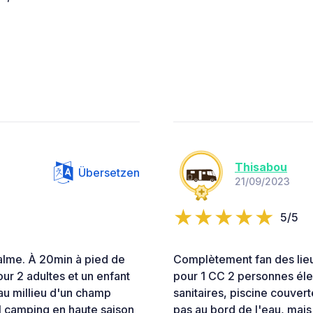
Thisabou
Übersetzen
21/09/2023
5/5
alme. À 20min à pied de
Complètement fan des lieux
our 2 adultes et un enfant
pour 1 CC 2 personnes élec
 au millieu d'un champ
sanitaires, piscine couvert
 camping en haute saison
pas au bord de l'eau, mais 