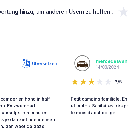
ertung hinzu, um anderen Usern zu helfen :
mercedesvan
Übersetzen
14/08/2024
3/5
 camper en hond in half
Petit camping familiale. En
hoon. En zwembad
et motos. Sanitaires très p
aurantje. In 5 minuten
le mois d’aout oblige.
Als je dan ziet hoe mensen
an, dan weet de deze