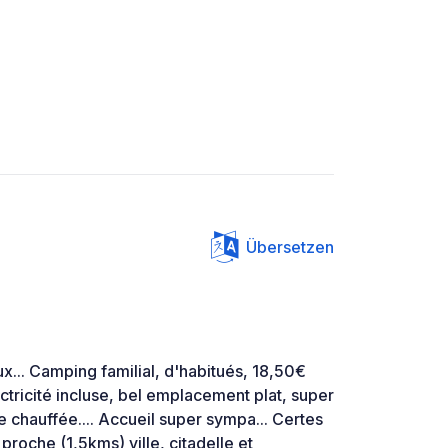
Übersetzen
... Camping familial, d'habitués, 18,50€
tricité incluse, bel emplacement plat, super
e chauffée.... Accueil super sympa... Certes
proche (1,5kms) ville, citadelle et