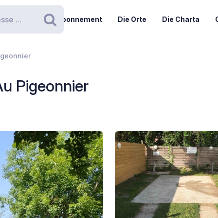
Abonnement
Die Orte
Die Charta
Suchen
igeonnier
u Pigeonnier