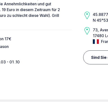
le Annehmlichkeiten und gut
 19 Euro in diesem Zeitraum für 2
45.8877,
ro zu schlecht diese Wahl). Grill
N 45°53
73, Ave
17480 L
son 17€
Fra
eason
Sind Sie
.03 - 01 .10