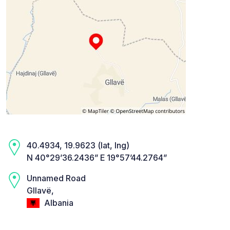
40.4934, 19.9623 (lat, lng)
N 40°29’36.2436” E 19°57’44.2764”
Unnamed Road
Gllavë,
Albania