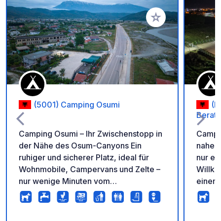
Zu Ihren Favoriten 
(5001) Camping Osumi
(B
Berat
Camping Osumi – Ihr Zwischenstopp in
Camper
der Nähe des Osum-Canyons Ein
nahe d
ruhiger und sicherer Platz, ideal für
nur ei
Wohnmobile, Campervans und Zelte –
Willk
nur wenige Minuten vom
einem 
atemberaubenden Osum-Canyon
Wohnm
entfernt. ✅ Schattige und nummerierte
nur we
Parkplätze ✅ Strom und Trinkwasser
wunder