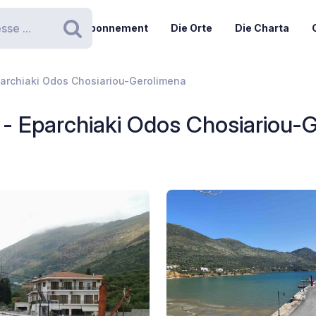
Abonnement
Die Orte
Die Charta
Suchen
parchiaki Odos Chosiariou-Gerolimena
 - Eparchiaki Odos Chosiariou-