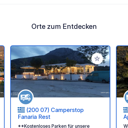
Orte zum Entdecken
en Favoriten hinzufügen
Zu Ihren Favorit
(200 07) Camperstop
Fanaria Rest
A
**Kostenloses Parken für unsere
Wi