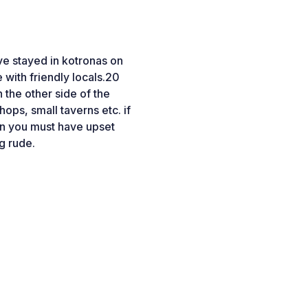
ve stayed in kotronas on
e with friendly locals.20
n the other side of the
hops, small taverns etc. if
n you must have upset
g rude.