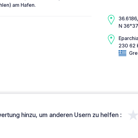
hlen) am Hafen.
36.6186,
N 36°37
Eparchi
230 62 
Gre
ertung hinzu, um anderen Usern zu helfen :