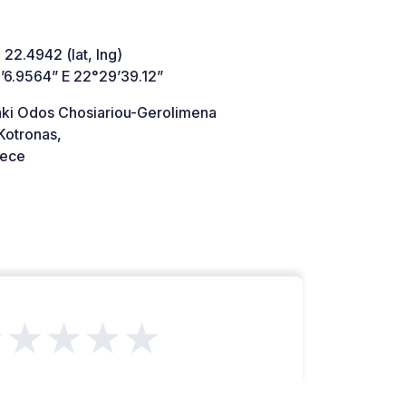
 22.4942 (lat, lng)
’6.9564” E 22°29’39.12”
aki Odos Chosiariou-Gerolimena
Kotronas,
ece
★★★★★