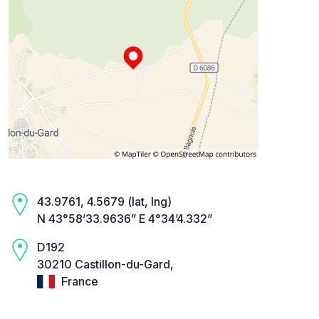
43.9761, 4.5679 (lat, lng)
N 43°58’33.9636” E 4°34’4.332”
D192
30210 Castillon-du-Gard,
France