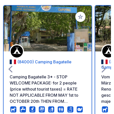
Zu Ihren Favoriten 
(84000) Camping Bagatelle
(8
Campi
Camping Bagatelle 3* - STOP
Vom 8
WELCOME PACKAGE: for 2 people
März 
(price without tourist taxes) = RATE
Renov
NOT APPLICABLE FROM MAY 1st to
geschlossen. Eing
OCTOBER 20th THEN FROM
majest
DECEMBER 21st to JANUARY 5th (rate
Campin
valid for 1 night only) ~12 €, per night =
entspa