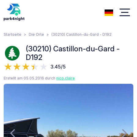
Startseite
Die Orte
(30210) Castillon-du-Gard - D192
(30210) Castillon-du-Gard -
D192
3.45/5
Erstellt am 05.05.2016 durch
nico.claire