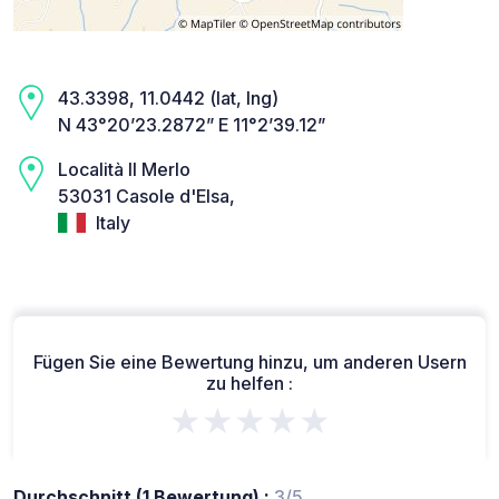
43.3398, 11.0442 (lat, lng)
N 43°20’23.2872” E 11°2’39.12”
Località Il Merlo
53031 Casole d'Elsa,
Italy
Fügen Sie eine Bewertung hinzu, um anderen Usern
zu helfen :
★★★★★
Durchschnitt (1 Bewertung) :
3/5