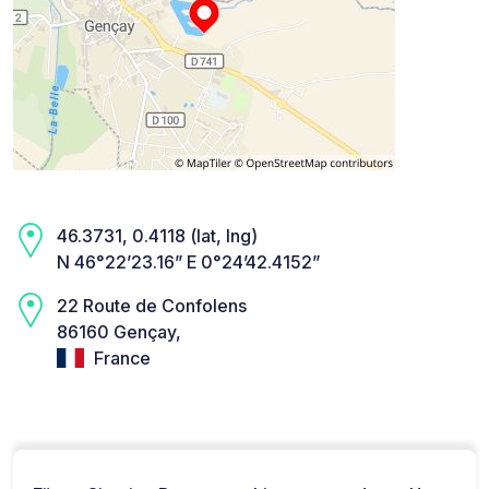
46.3731, 0.4118 (lat, lng)
N 46°22’23.16” E 0°24’42.4152”
22 Route de Confolens
86160 Gençay,
France