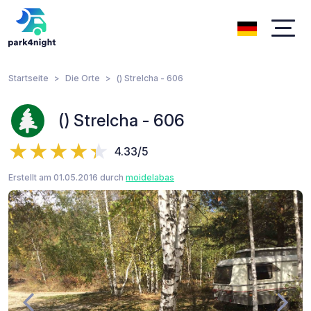
Startseite
Die Orte
() Strelcha - 606
() Strelcha - 606
4.33/5
Erstellt am 01.05.2016 durch
moidelabas