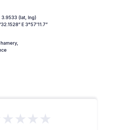
 3.9533 (lat, lng)
32.1528” E 3°57’11.7”
hamery,
nce
★★★★★