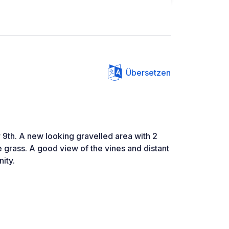
Übersetzen
th. A new looking gravelled area with 2
e grass. A good view of the vines and distant
ity.