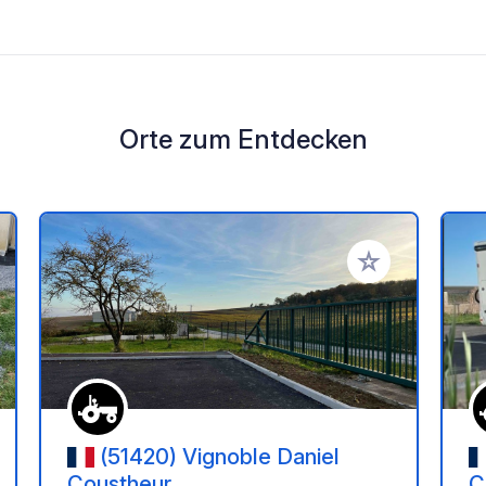
Orte zum Entdecken
en Favoriten hinzufügen
Zu Ihren Favorit
(51420) Vignoble Daniel
Coustheur
C