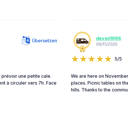
devon1996
Übersetzen
09/11/2025
5/5
 prévoir une petite cale.
We are here on November 9
nt à circuler vers 7h. Face
places. Picnic tables on th
hills. Thanks to the commun