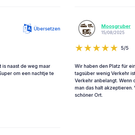
Moosgruber
Übersetzen
15/08/2025
5/5
t is naast de weg maar
Wir haben den Platz für e
. Super om een nachtje te
tagsüber wenig Verkehr ist
Verkehr anbelangt. Wenn 
man das halt akzeptieren. V/
schöner Ort.