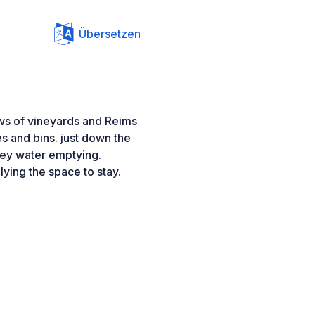
Übersetzen
ews of vineyards and Reims
es and bins. just down the
rey water emptying.
lying the space to stay.