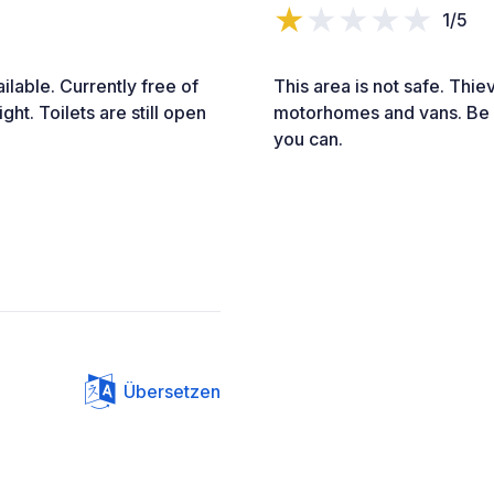
1/5
ilable. Currently free of
This area is not safe. Thie
ght. Toilets are still open
motorhomes and vans. Be vig
you can.
Übersetzen