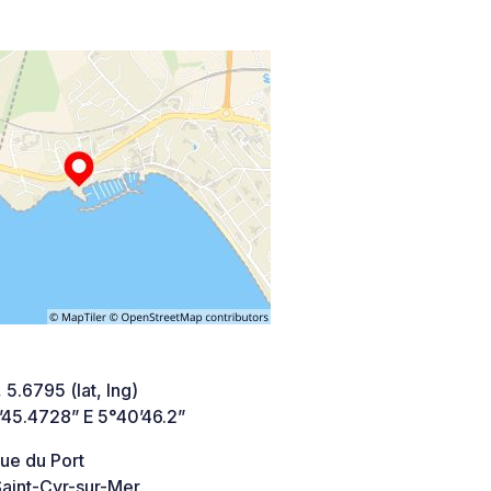
 5.6795 (lat, lng)
’45.4728” E 5°40’46.2”
ue du Port
aint-Cyr-sur-Mer,