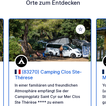
Orte zum Entdecken
en Favoriten hinzufügen
Zu Ihren Favorit
(83270) Camping Clos Ste-
Thérese
M
In einer familiären und freundlichen
Y
Atmosphäre empfängt Sie der
(
Campingplatz Saint Cyr sur Mer Clos
St
Ste Thérèse **** zu einem
ga