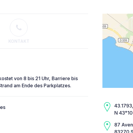
KONTAKT
tet von 8 bis 21 Uhr, Barriere bis
Strand am Ende des Parkplatzes.
43.1793,
ces
N 43°10
87 Aven
83270 S