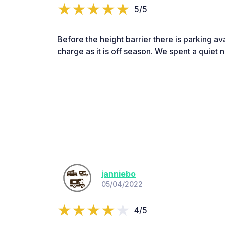
5/5
Before the height barrier there is parking ava
charge as it is off season. We spent a quiet ni
janniebo
05/04/2022
4/5