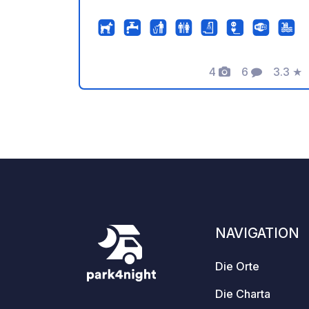
4
6
3.3
★
Fotos
Kommentare
Bewer
NAVIGATION
Die Orte
Die Charta