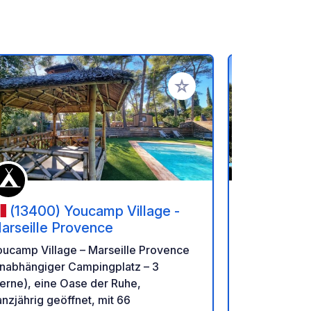
en hinzufügen
Zu Ihren Favoriten hinzufü
(13400) Youcamp Village -
(83500
arseille Provence
Forêt de 
oucamp Village – Marseille Provence
An der Mitt
unabhängiger Campingplatz – 3
Meer und Wa
erne), eine Oase der Ruhe,
erholsamen 
nzjährig geöffnet, mit 66
dem Camping