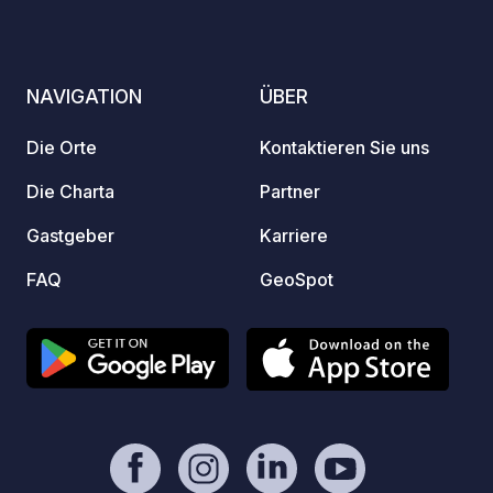
Befüllstation nutzen möchten, zahlen
Monat 
eine feste Gebühr. Wir verfügen über
Strom 
eine Waschmachine. Wir verfügen über
aussch
NAVIGATION
ÜBER
einen Pool. Reparaturservice für
möglic
Wohnmobile/Wohnmobile vor Ort nach
bitte n
Die Orte
Kontaktieren Sie uns
verfügbarkheit. (fragen Sie an der
Rezeption). Anreise: garantiert ab 11
Die Charta
Partner
Uhr. Abreise: um 11 Uhr. Öffnungszeiten
Gastgeber
Karriere
Rezeption: 9 bis 20 Uhr.
Öffnungszeiten Tor: 8 bis 20 Uhr.
FAQ
GeoSpot
Buchungen über unsere Website