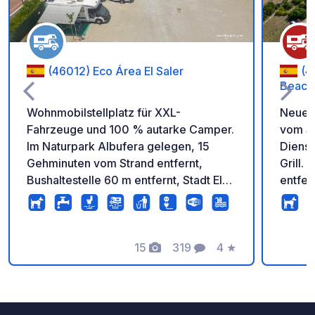
(46012) Eco Área El Saler
(4
Beach
Wohnmobilstellplatz für XXL-
Neuer 
Fahrzeuge und 100 % autarke Camper.
vom St
Im Naturpark Albufera gelegen, 15
Dienst
Gehminuten vom Strand entfernt,
Grill.
Bushaltestelle 60 m entfernt, Stadt El
entfer
Saler 200 m entfernt mit Supermarkt,
in die
Bäckerei, Apotheke, Geldautomat...
Richtu
Das Gebiet ist solarbetrieben. Jede
Kreis
Steckdose hat eine maximale Leistung
15
319
4
★
Parkpl
Fotos
Kommentare
Bewertung
von 4 Ampere. Wir bitten Stellplätze
Pro St
ohne Strom a 15€ pro Nacht an. (max.
erlaubt
9m lang) Camper, die nicht vor Ort
zusätz
übernachten und die Entleerungs- und
Nebens