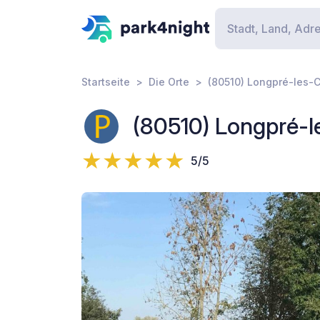
Startseite
Die Orte
(80510) Longpré-les-C
(80510) Longpré-l
5/5