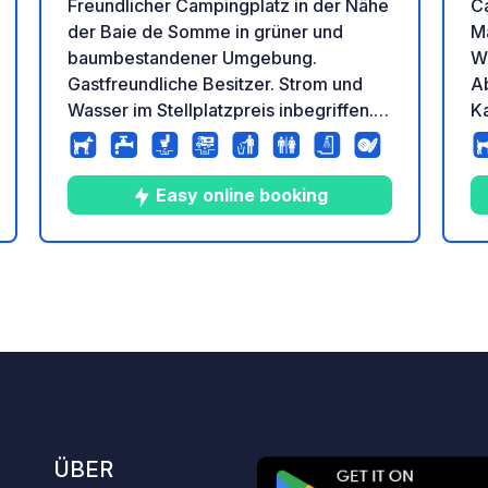
Freundlicher Campingplatz in der Nähe
C
der Baie de Somme in grüner und
M
baumbestandener Umgebung.
W
Gastfreundliche Besitzer. Strom und
A
Wasser im Stellplatzpreis inbegriffen.
Ka
Duschen und Toiletten sind sauber und
gr
beheizt. Empfehlenswerter
s
Zwischenstopp. Beheiztes
W
Easy online booking
Schwimmbad, Bocciabahn und
W
Tischtennis, kleiner Lebensmittelladen.
8
48
4.1
★
tung
Fotos
Kommentare
Bewertung
ÜBER