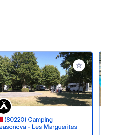
en hinzufügen
Zu Ihren Favoriten hinzufü
(80220) Camping
(76260
easonova - Les Marguerites
Berquerie