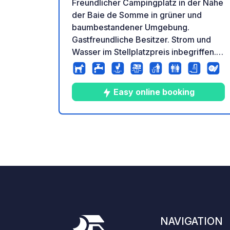
Freundlicher Campingplatz in der Nähe
der Baie de Somme in grüner und
baumbestandener Umgebung.
Gastfreundliche Besitzer. Strom und
Wasser im Stellplatzpreis inbegriffen.
Duschen und Toiletten sind sauber und
beheizt. Empfehlenswerter
Zwischenstopp. Beheiztes
Easy online booking
Schwimmbad, Bocciabahn und
Tischtennis, kleiner Lebensmittelladen.
8
48
4.1
★
Fotos
Kommentare
Bewer
NAVIGATION