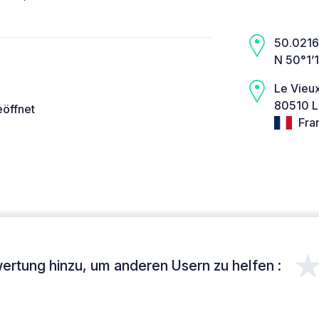
50.0216,
N 50°1’
Le Vieu
80510 L
eöffnet
Fra
ertung hinzu, um anderen Usern zu helfen :