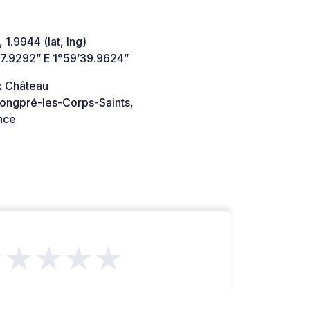
 1.9944 (lat, lng)
17.9292” E 1°59’39.9624”
x Château
ongpré-les-Corps-Saints,
nce
★★★★★