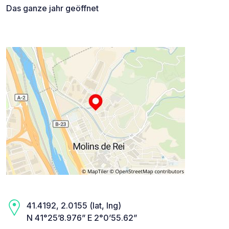
Das ganze jahr geöffnet
41.4192, 2.0155 (lat, lng)
N 41°25’8.976” E 2°0’55.62”