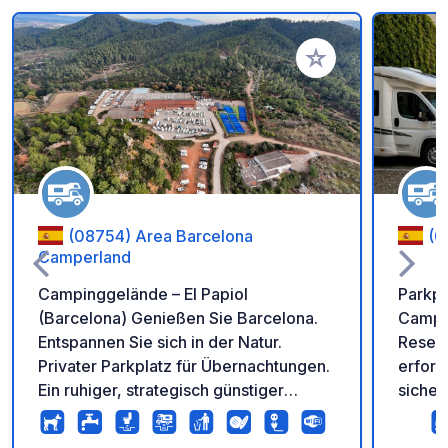
Zu Ihren Favoriten 
(08754) Area Barcelona
(0
Camperland
Campinggelände – El Papiol
Parkpl
(Barcelona) Genießen Sie Barcelona.
Camper
Entspannen Sie sich in der Natur.
Reserv
Privater Parkplatz für Übernachtungen.
erforderlich. Wi
Ein ruhiger, strategisch günstiger
sicher
Ausgangspunkt für Ihre Erkundung
Reise
Barcelonas abseits des
Camper