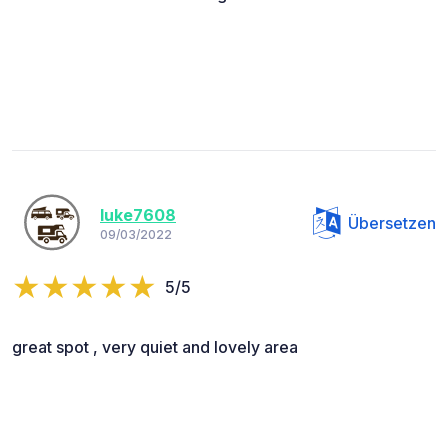
luke7608
Übersetzen
09/03/2022
5/5
great spot , very quiet and lovely area