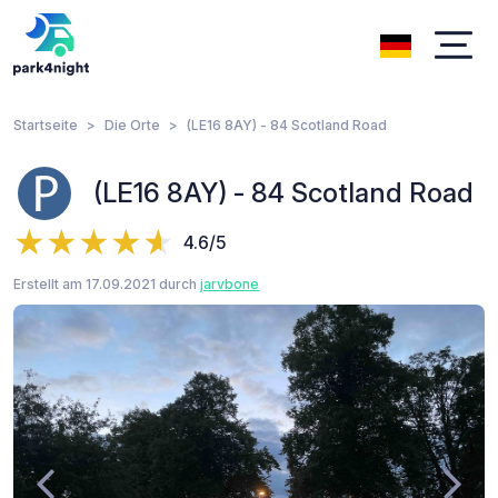
Startseite
Die Orte
(LE16 8AY) - 84 Scotland Road
(LE16 8AY) - 84 Scotland Road
4.6/5
Erstellt am 17.09.2021 durch
jarvbone