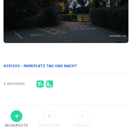
#291200 - PARKPLATZ TAG UND NACHT
2 aktivitäten
REISEROUTE
FAVORITEN
KONTAKT