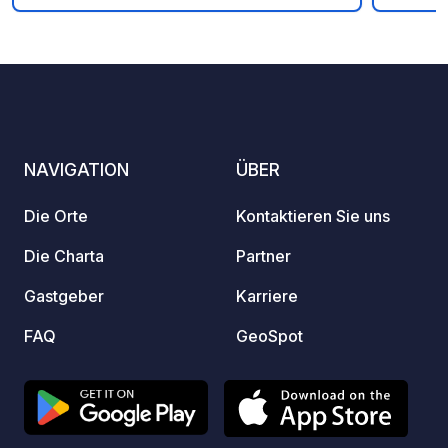
Provision für den Eigentümer. -
geoCod
https://geospot.app/de - Paypal
registrieren - Mein
https://paypal.me/crabtreefarming
Sanitä
Feuer,
keine 
https:
https:
NAVIGATION
ÜBER
Die Orte
Kontaktieren Sie uns
Die Charta
Partner
Gastgeber
Karriere
FAQ
GeoSpot