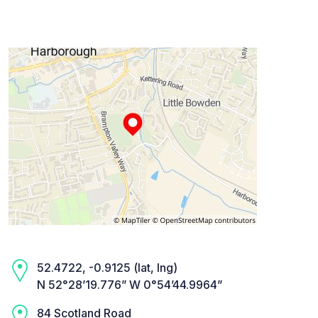
52.4722, -0.9125 (lat, lng)
N 52°28’19.776” W 0°54’44.9964”
84 Scotland Road