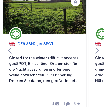
Zu Ihren Favoriten 
(DE6 3BN) geoSPOT
(D
Closed for the winter (difficult access)
Closed
geoSPOT; Ein schöner Ort, um sich für
geoSPO
die Nacht auszuruhen und für eine
grüner
Weile abzuschalten. Zur Erinnerung: -
erhols
Denken Sie daran, den geoCode bei
Nähe v
Ihrer Ankunft zu registrieren - Mein
(DE6 3
Fahrzeug ist mit Sanitäranlagen
Landsc
ausgestattet - ⚠️ Kein Feuer, kein
wunder
Grillen! - Freie Spende und keine
4
1
5
★
Erinne
Fotos
Kommentar
Bewertung