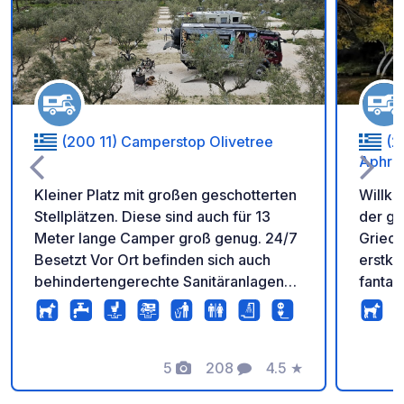
Zu Ihren Favoriten 
(200 11) Camperstop Olivetree
(2
Aphrod
Kleiner Platz mit großen geschotterten
Willko
Stellplätzen. Diese sind auch für 13
der ge
Meter lange Camper groß genug. 24/7
Griech
Besetzt Vor Ort befinden sich auch
erstkl
behindertengerechte Sanitäranlagen
fantas
sowie Waschmaschinen und Trockner.
und vo
Neu: Fahrradverleih und Mini-
Gastfr
Market.Neu Cafe/Bar auf der
Wohnmo
Dachterrasse Nicht weit von Alt-Korinth
5
208
4.5
★
erstkl
Fotos
Kommentare
Bewertung
mit den archäologischen
gleich