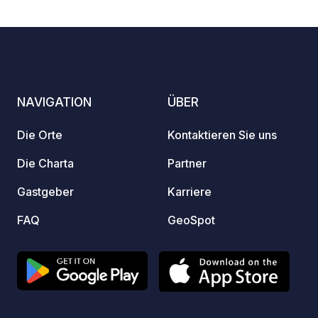
Ausgrabungen entfernt. Bis zum Meer
Standa
sind es 2 km und zum Ort 1,2 km.
Vielen
privat
Griech
Weiter
unsere
NAVIGATION
ÜBER
Die Orte
Kontaktieren Sie uns
Die Charta
Partner
Gastgeber
Karriere
FAQ
GeoSpot